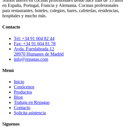
Somos líderes en cocinas profesionales desde hace más de 55 años
en España, Portugal, Francia y Alemania. Cocinas profesionales
para restaurantes, hoteles, colegios, bares, cafeterías, residencias,
hospitales y mucho más.
Contacto
Tel: +34 91 604 82 44
Fax: +34 91 604 81 78
Avda. Fuenlabrada 12
28970 Humanes de Madrid
info@repagas.com
Menú
Inicio
Conócenos
Productos
Blog
Trabaja en Repagas
Contacto
Solicita asistencia
Síguenos