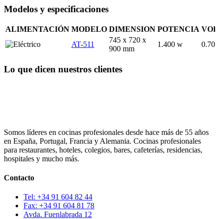
Modelos y especificaciones
ALIMENTACIÓN
MODELO
DIMENSION
POTENCIA
VO
745 x 720 x
AT-511
1.400 w
0.70
900 mm
Lo que dicen nuestros clientes
Somos líderes en cocinas profesionales desde hace más de 55 años
en España, Portugal, Francia y Alemania. Cocinas profesionales
para restaurantes, hoteles, colegios, bares, cafeterías, residencias,
hospitales y mucho más.
Contacto
Tel: +34 91 604 82 44
Fax: +34 91 604 81 78
Avda. Fuenlabrada 12