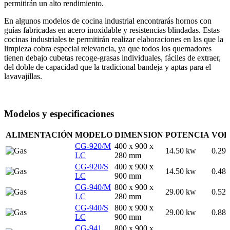
permitirán un alto rendimiento.
En algunos modelos de cocina industrial encontrarás hornos con
guías fabricadas en acero inoxidable y resistencias blindadas. Estas
cocinas industriales te permitirán realizar elaboraciones en las que la
limpieza cobra especial relevancia, ya que todos los quemadores
tienen debajo cubetas recoge-grasas individuales, fáciles de extraer,
del doble de capacidad que la tradicional bandeja y aptas para el
lavavajillas.
Modelos y especificaciones
ALIMENTACIÓN
MODELO
DIMENSION
POTENCIA
VO
CG-920/M
400 x 900 x
14.50 kw
0.29
LC
280 mm
CG-920/S
400 x 900 x
14.50 kw
0.48
LC
900 mm
CG-940/M
800 x 900 x
29.00 kw
0.52
LC
280 mm
CG-940/S
800 x 900 x
29.00 kw
0.88
LC
900 mm
CG-941
800 x 900 x