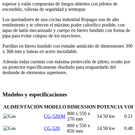
espesor y están compuestas de fuegos abiertos con pilotos de
encendido, válvula de seguridad y termopar.
Los quemadores de una cocina industrial Repagas son de alto
rendimiento y te ofrecen el máximo poder calorífico posible, con
tapas de latón mecanizado y cuerpo en hierro fundido con forma de
pipa para evitar colapso de los inyectores.
Parrillas en hierro fundido con esmalte antiácido de dimensiones 390
x 368 mm y bateas en acero inoxidable.
Además todas cuentan con máxima protección de piloto, oculto por
un protector específicamente diseñado para resguardarlo del
desborde de elementos superiores.
Modelos y especificaciones
ALIMENTACIÓN
MODELO
DIMENSION
POTENCIA
VO
800 x 550 x
CG-520/M
14.50 kw
0.21
270 mm
800 x 550 x
CG-520
14.50 kw
0.48
850 mm