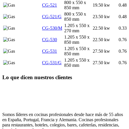
800 x 550 x
CG-521
19.50 kw
0.48
850 mm
800 x 550 x
CG-521/G
23.50 kw
0.48
850 mm
1.205 x 550 x
CG-530/M
22.50 kw
0.33
270 mm
1.205 x 550 x
CG-530
22.50 kw
0.76
850 mm
1.205 x 550 x
CG-531
27.50 kw
0.76
850 mm
1.205 x 550 x
CG-531/G
27.50 kw
0.76
850 mm
Lo que dicen nuestros clientes
Somos líderes en cocinas profesionales desde hace más de 55 años
en España, Portugal, Francia y Alemania. Cocinas profesionales
para restaurantes, hoteles, colegios, bares, cafeterías, residencias,