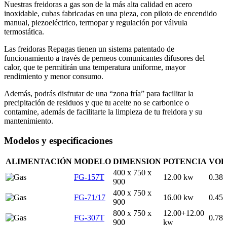
Nuestras freidoras a gas son de la más alta calidad en acero
inoxidable, cubas fabricadas en una pieza, con piloto de encendido
manual, piezoeléctrico, termopar y regulación por válvula
termostática.
Las freidoras Repagas tienen un sistema patentado de
funcionamiento a través de perneos comunicantes difusores del
calor, que te permitirán una temperatura uniforme, mayor
rendimiento y menor consumo.
Además, podrás disfrutar de una “zona fría” para facilitar la
precipitación de residuos y que tu aceite no se carbonice o
contamine, además de facilitarte la limpieza de tu freidora y su
mantenimiento.
Modelos y especificaciones
ALIMENTACIÓN
MODELO
DIMENSION
POTENCIA
VO
400 x 750 x
FG-157T
12.00 kw
0.38
900
400 x 750 x
FG-71/17
16.00 kw
0.45
900
800 x 750 x
12.00+12.00
FG-307T
0.78
900
kw