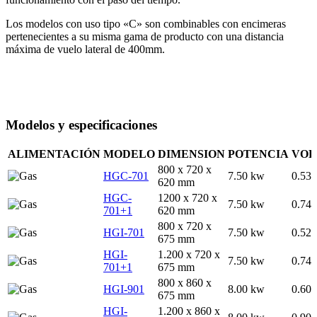
Los modelos con uso tipo «C» son combinables con encimeras
pertenecientes a su misma gama de producto con una distancia
máxima de vuelo lateral de 400mm.
Modelos y especificaciones
ALIMENTACIÓN
MODELO
DIMENSION
POTENCIA
VO
800 x 720 x
HGC-701
7.50 kw
0.53
620 mm
HGC-
1200 x 720 x
7.50 kw
0.74
701+1
620 mm
800 x 720 x
HGI-701
7.50 kw
0.52
675 mm
HGI-
1.200 x 720 x
7.50 kw
0.74
701+1
675 mm
800 x 860 x
HGI-901
8.00 kw
0.60
675 mm
HGI-
1.200 x 860 x