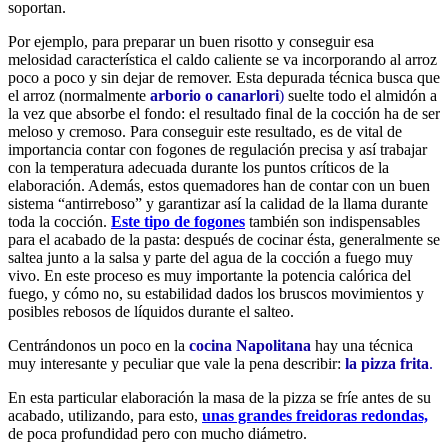
soportan.
Por ejemplo, para preparar un buen risotto y conseguir esa
melosidad característica el caldo caliente se va incorporando al arroz
poco a poco y sin dejar de remover. Esta depurada técnica busca que
el arroz (normalmente
arborio o canarlori
)
suelte todo el almidón a
la vez que absorbe el fondo: el resultado final de la cocción ha de ser
meloso y cremoso. Para conseguir este resultado, es de vital de
importancia contar con fogones de regulación precisa y así trabajar
con la temperatura adecuada durante los puntos críticos de la
elaboración. Además, estos quemadores han de contar con un buen
sistema “antirreboso” y garantizar así la calidad de la llama durante
toda la cocción.
Este tipo de fogones
también son indispensables
para el acabado de la pasta: después de cocinar ésta, generalmente se
saltea junto a la salsa y parte del agua de la cocción a fuego muy
vivo. En este proceso es muy importante la potencia calórica del
fuego, y cómo no, su estabilidad dados los bruscos movimientos y
posibles rebosos de líquidos durante el salteo.
Centrándonos un poco en la
cocina Napolitana
hay una técnica
muy interesante y peculiar que vale la pena describir:
la pizza frita
.
En esta particular elaboración la masa de la pizza se fríe antes de su
acabado, utilizando, para esto,
unas grandes freidoras redondas,
de poca profundidad pero con mucho diámetro.