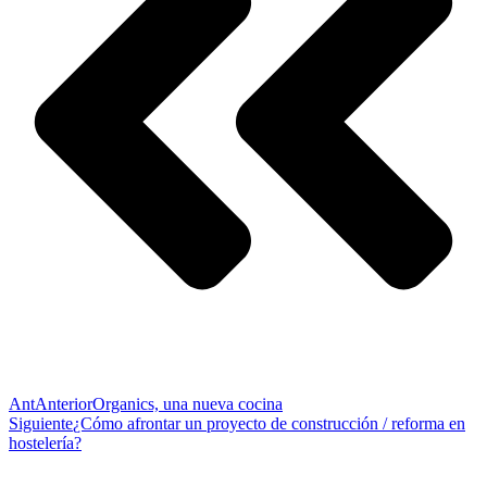
Ant
Anterior
Organics, una nueva cocina
Siguiente
¿Cómo afrontar un proyecto de construcción / reforma en
hostelería?