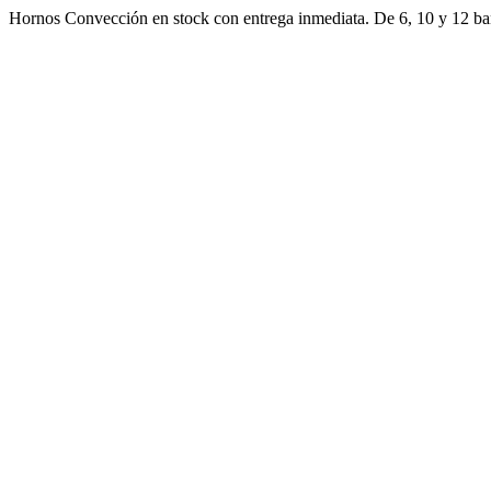
Ir
Hornos Convección en stock con entrega inmediata. De 6, 10 y 12 ban
al
contenido