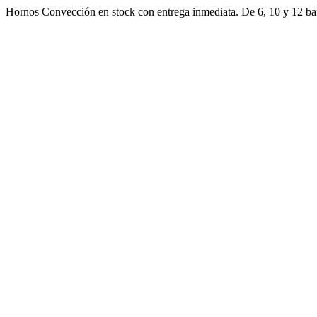
Ir
Hornos Convección en stock con entrega inmediata. De 6, 10 y 12 ban
al
contenido