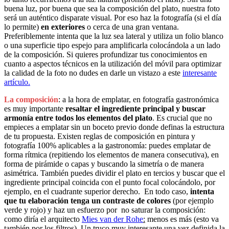
buena luz, por buena que sea la composición del plato, nuestra foto
será un auténtico disparate visual. Por eso haz la fotografía (si el día
lo permite)
en exteriores
o cerca de una gran ventana.
Preferiblemente intenta que la luz sea lateral y utiliza un folio blanco
o una superficie tipo espejo para amplificarla colocándola a un lado
de la composición. Si quieres profundizar tus conocimientos en
cuanto a aspectos técnicos en la utilización del móvil para optimizar
la calidad de la foto no dudes en darle un vistazo a este
interesante
artículo.
La composición
: a la hora de emplatar, en fotografía gastronómica
es muy importante
resaltar el ingrediente principal y buscar
armonía entre todos los elementos del plato
. Es crucial que no
empieces a emplatar sin un boceto previo donde definas la estructura
de tu propuesta. Existen reglas de composición en pintura y
fotografía 100% aplicables a la gastronomía: puedes emplatar de
forma rítmica (repitiendo los elementos de manera consecutiva), en
forma de pirámide o capas y buscando la simetría o de manera
asimétrica. También puedes dividir el plato en tercios y buscar que el
ingrediente principal coincida con el punto focal colocándolo, por
ejemplo, en el cuadrante superior derecho. En todo caso,
intenta
que tu elaboración tenga un contraste de colores
(por ejemplo
verde y rojo) y haz un esfuerzo por no saturar la composición:
como diría el arquitecto
Mies van der Rohe
:
menos es más (esto va
también por los filtros). Un truco muy interesante una vez definida la