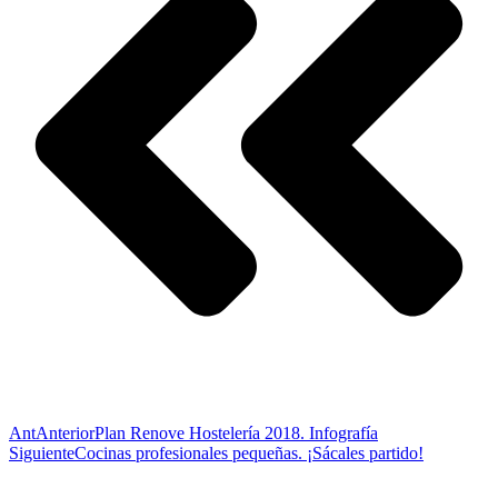
Ant
Anterior
Plan Renove Hostelería 2018. Infografía
Siguiente
Cocinas profesionales pequeñas. ¡Sácales partido!