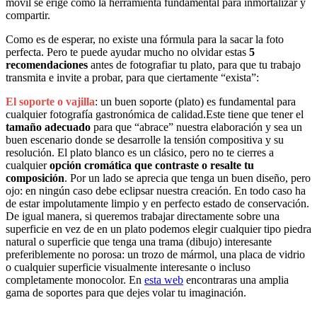
móvil se erige como la herramienta fundamental para inmortalizar y
compartir.
Como es de esperar, no existe una fórmula para la sacar la foto
perfecta. Pero te puede ayudar mucho no olvidar estas
5
recomendaciones
antes de fotografiar tu plato, para que tu trabajo
transmita e invite a probar, para que ciertamente “exista”:
El soporte o vajilla
: un buen soporte (plato) es fundamental para
cualquier fotografía gastronómica de calidad.Este tiene que tener el
tamaño adecuado
para que “abrace” nuestra elaboración y sea un
buen escenario donde se desarrolle la tensión compositiva y su
resolución. El plato blanco es un clásico, pero no te cierres a
cualquier
opción cromática que contraste o resalte tu
composición
. Por un lado se aprecia que tenga un buen diseño, pero
ojo: en ningún caso debe eclipsar nuestra creación. En todo caso ha
de estar impolutamente limpio y en perfecto estado de conservación.
De igual manera, si queremos trabajar directamente sobre una
superficie en vez de en un plato podemos elegir cualquier tipo piedra
natural o superficie que tenga una trama (dibujo) interesante
preferiblemente no porosa: un trozo de mármol, una placa de vidrio
o cualquier superficie visualmente interesante o incluso
completamente monocolor. En
esta web
encontraras una amplia
gama de soportes para que dejes volar tu imaginación.