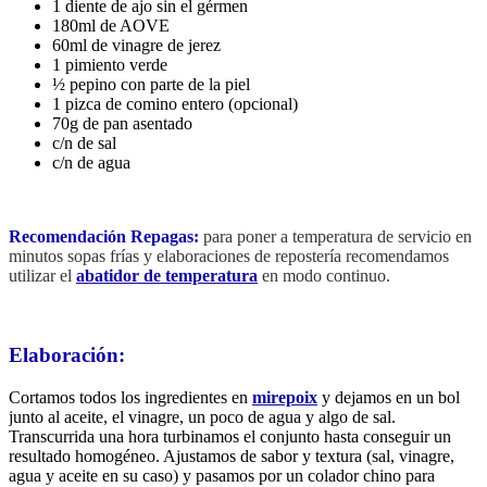
1 diente de ajo sin el gérmen
180ml de AOVE
60ml de vinagre de jerez
1 pimiento verde
½ pepino con parte de la piel
1 pizca de comino entero (opcional)
70g de pan asentado
c/n de sal
c/n de agua
Recomendación Repagas
:
para poner a temperatura de servicio en
minutos sopas frías y elaboraciones de repostería recomendamos
utilizar el
abatidor de temperatura
en modo continuo.
Elaboración:
Cortamos todos los ingredientes en
mirepoix
y dejamos en un bol
junto al aceite, el vinagre, un poco de agua y algo de sal.
Transcurrida una hora turbinamos el conjunto hasta conseguir un
resultado homogéneo. Ajustamos de sabor y textura (sal, vinagre,
agua y aceite en su caso) y pasamos por un colador chino para