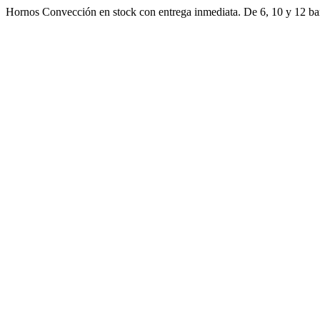
Ir
Hornos Convección en stock con entrega inmediata. De 6, 10 y 12 ban
al
contenido