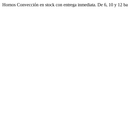
Ir
Hornos Convección en stock con entrega inmediata. De 6, 10 y 12 ban
al
contenido