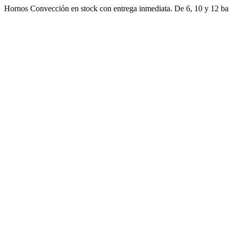
Ir
Hornos Convección en stock con entrega inmediata. De 6, 10 y 12 ban
al
contenido