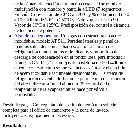
de la cámara de cocción con puerta cerrada. Horno mixto
multifunción con mandos y pantalla a LED (7 segmentos).
Función Convección de 30º C a 270ºC y % de humedad de 0
a 100. Mixto de 30ºC a 250ºC y % de vapor de 10 a 90.
Vapor de 30ºC a 125ºC. Predisposición del control a distancia
de los picos de potencia.
Abatidor de temperatura
Repagas con estructura en acero
inoxidable, modelo AT-511. Paredes laterales y panel de
mandos satinados con acabado scotch. La cámara de
refrigeración tiene ángulos redondeados y un orificio de
descarga de condensación en el fondo: ideal para introducir
bandejas GN 1/1 y/o bandejas de pastelería de 600x400mm.
Cuenta con estructura soporte-cubetas está realizada en hilo
de acero inoxidable fácilmente desmontable. El sistema de
refrigeración es ventilado lo que te permite una distribución
del aire indirecta sobre el alimento. El control de la
temperatura de la evaporación se hace por válvula
termostática.
Desde Repagas Concept también se implementó una solución
completa para el office de camareros y la zona de lavado,
incluyendo el equipamiento necesario.
Resultados: