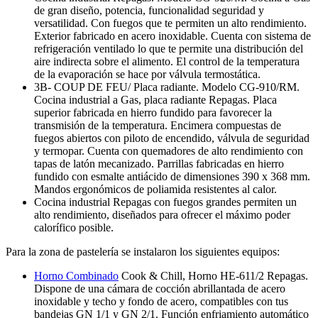
de gran diseño, potencia, funcionalidad seguridad y
versatilidad. Con fuegos que te permiten un alto rendimiento.
Exterior fabricado en acero inoxidable. Cuenta con sistema de
refrigeración ventilado lo que te permite una distribución del
aire indirecta sobre el alimento. El control de la temperatura
de la evaporación se hace por válvula termostática.
3B- COUP DE FEU/ Placa radiante. Modelo CG-910/RM.
Cocina industrial a Gas, placa radiante Repagas. Placa
superior fabricada en hierro fundido para favorecer la
transmisión de la temperatura. Encimera compuestas de
fuegos abiertos con piloto de encendido, válvula de seguridad
y termopar. Cuenta con quemadores de alto rendimiento con
tapas de latón mecanizado. Parrillas fabricadas en hierro
fundido con esmalte antiácido de dimensiones 390 x 368 mm.
Mandos ergonómicos de poliamida resistentes al calor.
Cocina industrial Repagas con fuegos grandes permiten un
alto rendimiento, diseñados para ofrecer el máximo poder
calorífico posible.
Para la zona de pastelería se instalaron los siguientes equipos:
Horno Combinado
Cook & Chill, Horno HE-611/2 Repagas.
Dispone de una cámara de cocción abrillantada de acero
inoxidable y techo y fondo de acero, compatibles con tus
bandejas GN 1/1 y GN 2/1. Función enfriamiento automático