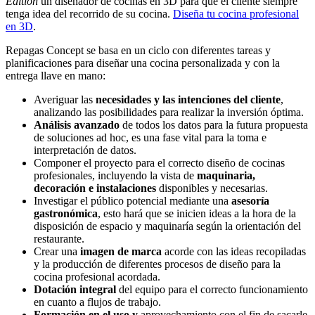
Edition
un diseñador de cocinas en 3D para que el cliente siempre
tenga idea del recorrido de su cocina.
Diseña tu cocina profesional
en 3D
.
Repagas Concept se basa en un ciclo con diferentes tareas y
planificaciones para diseñar una cocina personalizada y con la
entrega llave en mano:
Averiguar las
necesidades y las intenciones del cliente
,
analizando las posibilidades para realizar la inversión óptima.
Análisis avanzado
de todos los datos para la futura propuesta
de soluciones ad hoc, es una fase vital para la toma e
interpretación de datos.
Componer el proyecto para el correcto diseño de cocinas
profesionales, incluyendo la vista de
maquinaria,
decoración e instalaciones
disponibles y necesarias.
Investigar el público potencial mediante una
asesoría
gastronómica
, esto hará que se inicien ideas a la hora de la
disposición de espacio y maquinaría según la orientación del
restaurante.
Crear una
imagen de marca
acorde con las ideas recopiladas
y la producción de diferentes procesos de diseño para la
cocina profesional acordada.
Dotación integral
del equipo para el correcto funcionamiento
en cuanto a flujos de trabajo.
Formación en el uso y
aprovechamiento con el fin de sacarle