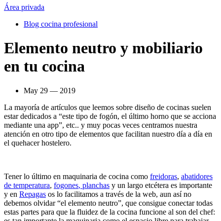
Área privada
Blog cocina profesional
Elemento neutro y mobiliario
en tu cocina
May 29 — 2019
La
mayoría de artículos que leemos sobre diseño de cocinas
suelen
estar dedicados a
“este tipo de fogón, el último horno que se acciona
mediante una app”, etc..
y muy pocas veces centramos nuestra
atención en otro tipo de elementos que facilitan nuestro día a día en
el quehacer hostelero.
Tener lo último en
maquinaria
de cocina como
freidoras
,
abatidores
de temperatura
,
fogones
,
planchas
y un largo etcétera es importante
y en
Repagas
os lo facilitamos a través de la web, aun así no
debemos olvidar “el elemento neutro”, que consigue conectar todas
estas partes para que la fluidez de la cocina funcione al son del chef
:
es tan importante la maquinaria como el espacio libre para trabajar