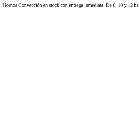
Skip
Hornos Convección en stock con entrega inmediata. De 6, 10 y 12 ban
to
content