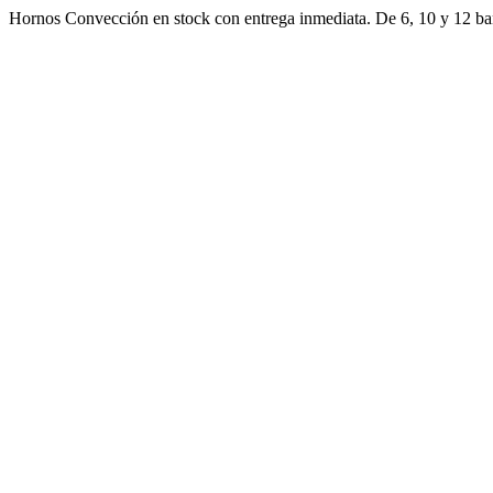
Ir
Hornos Convección en stock con entrega inmediata. De 6, 10 y 12 ban
al
contenido