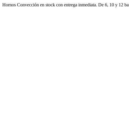
Ir
Hornos Convección en stock con entrega inmediata. De 6, 10 y 12 ban
al
contenido