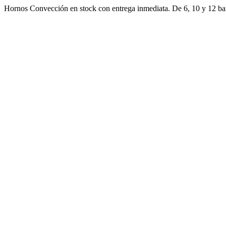
Ir
Hornos Convección en stock con entrega inmediata. De 6, 10 y 12 ban
al
contenido